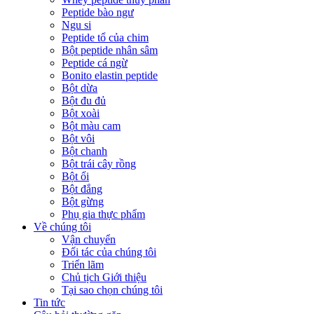
Peptide bào ngư
Ngu si
Peptide tổ của chim
Bột peptide nhân sâm
Peptide cá ngừ
Bonito elastin peptide
Bột dừa
Bột đu đủ
Bột xoài
Bột màu cam
Bột vôi
Bột chanh
Bột trái cây rồng
Bột ổi
Bột đắng
Bột gừng
Phụ gia thực phẩm
Về chúng tôi
Vận chuyển
Đối tác của chúng tôi
Triển lãm
Chủ tịch Giới thiệu
Tại sao chọn chúng tôi
Tin tức