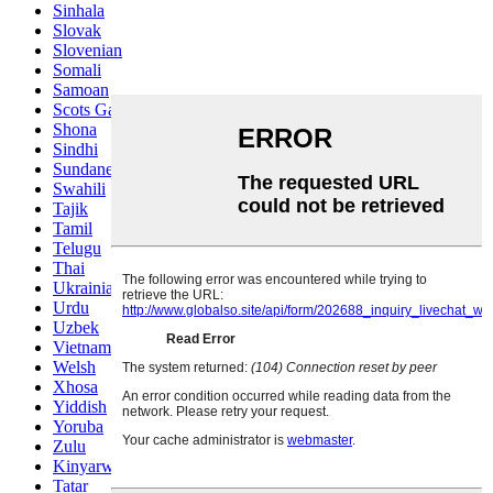
Sinhala
Slovak
Slovenian
Somali
Samoan
Scots Gaelic
Shona
Sindhi
Sundanese
Swahili
Tajik
Tamil
Telugu
Thai
Ukrainian
Urdu
Uzbek
Vietnamese
Welsh
Xhosa
Yiddish
Yoruba
Zulu
Kinyarwanda
Tatar