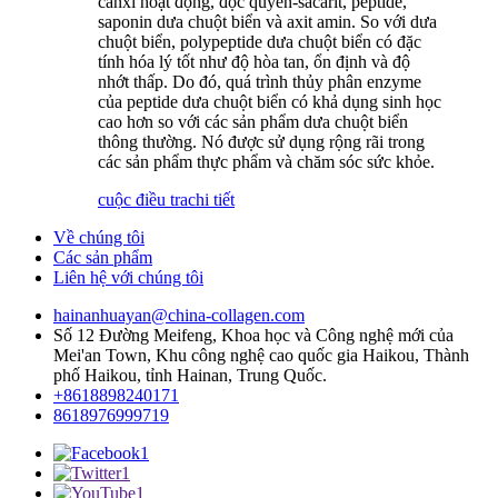
canxi hoạt động, độc quyền-sacarit, peptide,
saponin dưa chuột biển và axit amin. So với dưa
chuột biển, polypeptide dưa chuột biển có đặc
tính hóa lý tốt như độ hòa tan, ổn định và độ
nhớt thấp. Do đó, quá trình thủy phân enzyme
của peptide dưa chuột biển có khả dụng sinh học
cao hơn so với các sản phẩm dưa chuột biển
thông thường. Nó được sử dụng rộng rãi trong
các sản phẩm thực phẩm và chăm sóc sức khỏe.
cuộc điều tra
chi tiết
Về chúng tôi
Các sản phẩm
Liên hệ với chúng tôi
hainanhuayan@china-collagen.com
Số 12 Đường Meifeng, Khoa học và Công nghệ mới của
Mei'an Town, Khu công nghệ cao quốc gia Haikou, Thành
phố Haikou, tỉnh Hainan, Trung Quốc.
+8618898240171
8618976999719