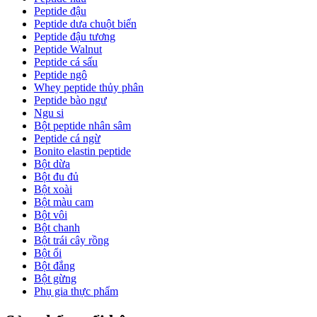
Peptide đậu
Peptide dưa chuột biển
Peptide đậu tương
Peptide Walnut
Peptide cá sấu
Peptide ngô
Whey peptide thủy phân
Peptide bào ngư
Ngu si
Bột peptide nhân sâm
Peptide cá ngừ
Bonito elastin peptide
Bột dừa
Bột đu đủ
Bột xoài
Bột màu cam
Bột vôi
Bột chanh
Bột trái cây rồng
Bột ổi
Bột đắng
Bột gừng
Phụ gia thực phẩm