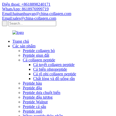
Điện thoại: +8618898240171
WhatsApp: 8618976999719
Email:hainanhuayan@china-collagen.com
Email:sales@china-collagen.com
Trang chủ
Các sản phẩm
Peptide collagen bò
Peptide giun đất
Cá collagen peptide
Cá tuyết collagen peptide
Cá biển oligopeptide
Cá rô phi collagen peptide
Chất lỏng và đồ uống rắn
Peptide hàu
Peptide đậu
Peptide dưa chuột biển
Peptide đậu tương
Peptide Walnut
Peptide cá sấu
Peptide ngô
Whey peptide thủy phân