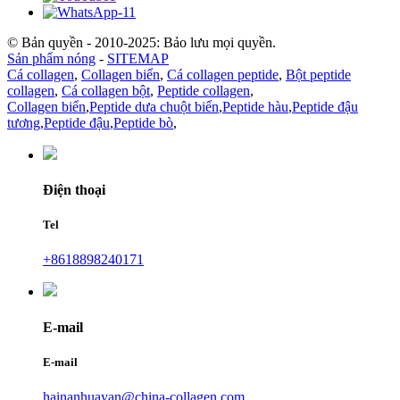
© Bản quyền - 2010-2025: Bảo lưu mọi quyền.
Sản phẩm nóng
-
SITEMAP
Cá collagen
,
Collagen biển
,
Cá collagen peptide
,
Bột peptide
collagen
,
Cá collagen bột
,
Peptide collagen
,
Collagen biển
,
Peptide dưa chuột biển
,
Peptide hàu
,
Peptide đậu
tương
,
Peptide đậu
,
Peptide bò
,
Điện thoại
Tel
+8618898240171
E-mail
E-mail
hainanhuayan@china-collagen.com