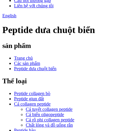
Câu hỏi thường gặp
Liên hệ với chúng tôi
English
Peptide dưa chuột biển
sản phẩm
Trang chủ
Các sản phẩm
Peptide dưa chuột biển
Thể loại
Peptide collagen bò
Peptide giun đất
Cá collagen peptide
Cá tuyết collagen peptide
Cá biển oligopeptide
Cá rô phi collagen peptide
Chất lỏng và đồ uống rắn
Peptide hàu