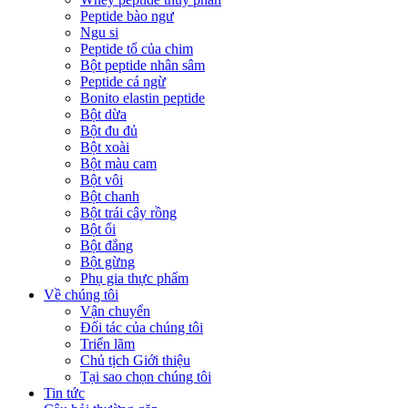
Peptide bào ngư
Ngu si
Peptide tổ của chim
Bột peptide nhân sâm
Peptide cá ngừ
Bonito elastin peptide
Bột dừa
Bột đu đủ
Bột xoài
Bột màu cam
Bột vôi
Bột chanh
Bột trái cây rồng
Bột ổi
Bột đắng
Bột gừng
Phụ gia thực phẩm
Về chúng tôi
Vận chuyển
Đối tác của chúng tôi
Triển lãm
Chủ tịch Giới thiệu
Tại sao chọn chúng tôi
Tin tức