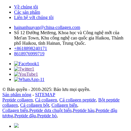
Về chúng tôi
Các sản phẩm
Liên hệ với chúng tôi
hainanhuayan@china-collagen.com
Số 12 Đường Meifeng, Khoa học và Công nghệ mới của
Mei'an Town, Khu công nghệ cao quốc gia Haikou, Thành
phố Haikou, tỉnh Hainan, Trung Quốc.
+8618898240171
8618976999719
© Bản quyền - 2010-2025: Bảo lưu mọi quyền.
Sản phẩm nóng
-
SITEMAP
Peptide collagen
,
Cá collagen
,
Cá collagen peptide
,
Bột peptide
collagen
,
Cá collagen bột
,
Collagen biển
,
Collagen biển
,
Peptide dưa chuột biển
,
Peptide hàu
,
Peptide đậu
tương
,
Peptide đậu
,
Peptide bò
,