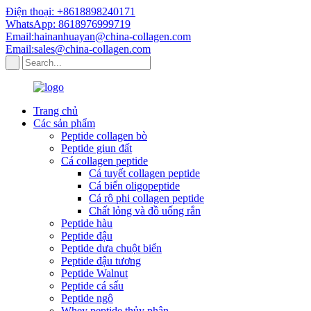
Điện thoại: +8618898240171
WhatsApp: 8618976999719
Email:hainanhuayan@china-collagen.com
Email:sales@china-collagen.com
Trang chủ
Các sản phẩm
Peptide collagen bò
Peptide giun đất
Cá collagen peptide
Cá tuyết collagen peptide
Cá biển oligopeptide
Cá rô phi collagen peptide
Chất lỏng và đồ uống rắn
Peptide hàu
Peptide đậu
Peptide dưa chuột biển
Peptide đậu tương
Peptide Walnut
Peptide cá sấu
Peptide ngô
Whey peptide thủy phân