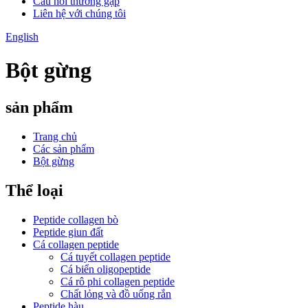
Câu hỏi thường gặp
Liên hệ với chúng tôi
English
Bột gừng
sản phẩm
Trang chủ
Các sản phẩm
Bột gừng
Thể loại
Peptide collagen bò
Peptide giun đất
Cá collagen peptide
Cá tuyết collagen peptide
Cá biển oligopeptide
Cá rô phi collagen peptide
Chất lỏng và đồ uống rắn
Peptide hàu