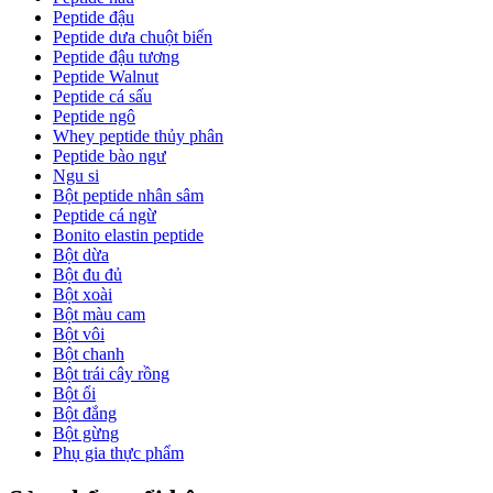
Peptide đậu
Peptide dưa chuột biển
Peptide đậu tương
Peptide Walnut
Peptide cá sấu
Peptide ngô
Whey peptide thủy phân
Peptide bào ngư
Ngu si
Bột peptide nhân sâm
Peptide cá ngừ
Bonito elastin peptide
Bột dừa
Bột đu đủ
Bột xoài
Bột màu cam
Bột vôi
Bột chanh
Bột trái cây rồng
Bột ổi
Bột đắng
Bột gừng
Phụ gia thực phẩm