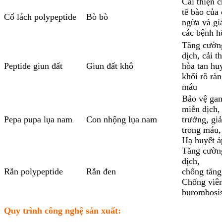
Cải thiện 
tế bào của
Cổ lách polypeptide
Bò bò
ngừa và gi
các bệnh h
Tăng cườn
dịch, cải t
Peptide giun đất
Giun đất khô
hòa tan hu
khối rõ ràn
máu
Bảo vệ gan
miễn dịch,
Pepa pupa lụa nam
Con nhộng lụa nam
trưởng, g
trong máu,
Hạ huyết á
Tăng cườn
dịch,
Rắn polypeptide
Rắn đen
chống tăng
Chống viê
burombosi
Quy trình công nghệ sản xuất: