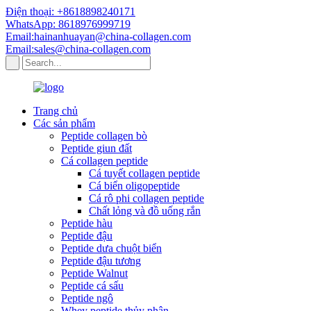
Điện thoại: +8618898240171
WhatsApp: 8618976999719
Email:hainanhuayan@china-collagen.com
Email:sales@china-collagen.com
Trang chủ
Các sản phẩm
Peptide collagen bò
Peptide giun đất
Cá collagen peptide
Cá tuyết collagen peptide
Cá biển oligopeptide
Cá rô phi collagen peptide
Chất lỏng và đồ uống rắn
Peptide hàu
Peptide đậu
Peptide dưa chuột biển
Peptide đậu tương
Peptide Walnut
Peptide cá sấu
Peptide ngô
Whey peptide thủy phân