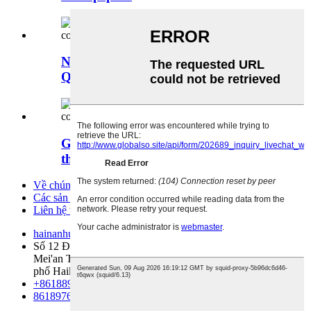
Nhà cung cấp cá collagen cá Trung
Quốc collag ...
Giá bán buôn cá collagen peptide
thủy phân ...
Về chúng tôi
Các sản phẩm
Liên hệ với chúng tôi
hainanhuayan@china-collagen.com
Số 12 Đường Meifeng, Khoa học và Công nghệ mới của
Mei'an Town, Khu công nghệ cao quốc gia Haikou, Thành
phố Haikou, tỉnh Hainan, Trung Quốc.
+8618898240171
8618976999719