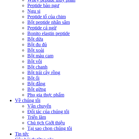
Peptide bào ngư
Ngu si
Peptide tổ của chim
Bột peptide nhân sâm
Peptide cá ngừ
Bonito elastin peptide
Bột dừa
Bột đu đủ
Bột xoài
Bột màu cam
Bột vôi
Bột chanh
Bột trái cây rồng
Bột ổi
Bột đắng
Bột gừng
Phụ gia thực phẩm
Về chúng tôi
Vận chuyển
Đối tác của chúng tôi
Triển lãm
Chủ tịch Giới thiệu
Tại sao chọn chúng tôi
Tin tức