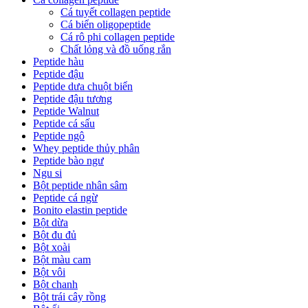
Cá tuyết collagen peptide
Cá biển oligopeptide
Cá rô phi collagen peptide
Chất lỏng và đồ uống rắn
Peptide hàu
Peptide đậu
Peptide dưa chuột biển
Peptide đậu tương
Peptide Walnut
Peptide cá sấu
Peptide ngô
Whey peptide thủy phân
Peptide bào ngư
Ngu si
Bột peptide nhân sâm
Peptide cá ngừ
Bonito elastin peptide
Bột dừa
Bột đu đủ
Bột xoài
Bột màu cam
Bột vôi
Bột chanh
Bột trái cây rồng