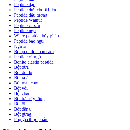
Peptide đậu
Peptide dưa chuột biển
Peptide đậu tương
Peptide Walnut
Peptide cá sấu
Peptide ngô
Whey peptide thủy phân
Peptide bào ngư
Ngu si
Bột peptide nhân sâm
Peptide cá ngừ
Bonito elastin peptide
Bột dừa
Bột đu đủ
Bột xoài
Bột màu cam
Bột vôi
Bột chanh
Bột trái cây rồng
Bột ổi
Bột đắng
Bột gừng
Phụ gia thực phẩm