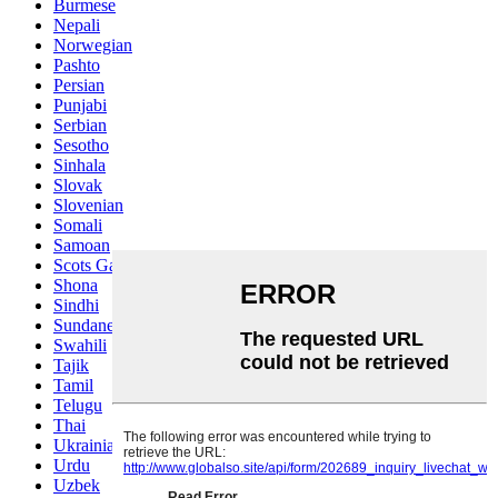
Burmese
Nepali
Norwegian
Pashto
Persian
Punjabi
Serbian
Sesotho
Sinhala
Slovak
Slovenian
Somali
Samoan
Scots Gaelic
Shona
Sindhi
Sundanese
Swahili
Tajik
Tamil
Telugu
Thai
Ukrainian
Urdu
Uzbek