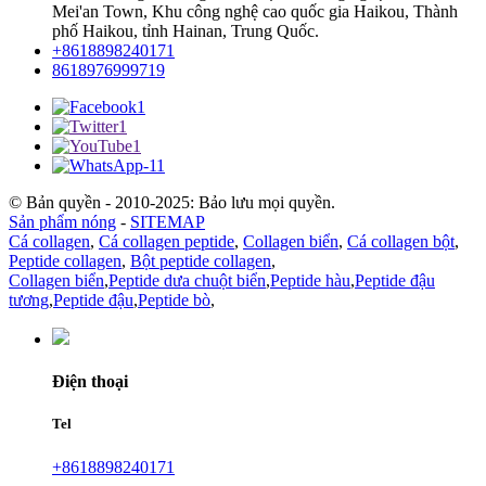
Mei'an Town, Khu công nghệ cao quốc gia Haikou, Thành
phố Haikou, tỉnh Hainan, Trung Quốc.
+8618898240171
8618976999719
© Bản quyền - 2010-2025: Bảo lưu mọi quyền.
Sản phẩm nóng
-
SITEMAP
Cá collagen
,
Cá collagen peptide
,
Collagen biển
,
Cá collagen bột
,
Peptide collagen
,
Bột peptide collagen
,
Collagen biển
,
Peptide dưa chuột biển
,
Peptide hàu
,
Peptide đậu
tương
,
Peptide đậu
,
Peptide bò
,
Điện thoại
Tel
+8618898240171