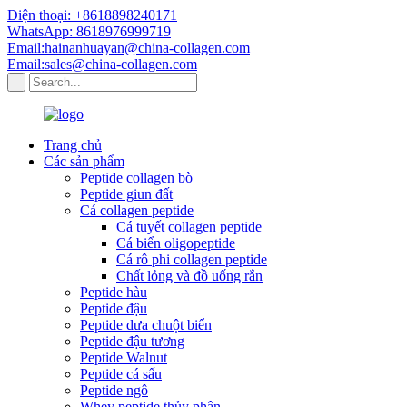
Điện thoại: +8618898240171
WhatsApp: 8618976999719
Email:hainanhuayan@china-collagen.com
Email:sales@china-collagen.com
Trang chủ
Các sản phẩm
Peptide collagen bò
Peptide giun đất
Cá collagen peptide
Cá tuyết collagen peptide
Cá biển oligopeptide
Cá rô phi collagen peptide
Chất lỏng và đồ uống rắn
Peptide hàu
Peptide đậu
Peptide dưa chuột biển
Peptide đậu tương
Peptide Walnut
Peptide cá sấu
Peptide ngô
Whey peptide thủy phân