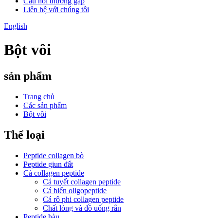
Câu hỏi thường gặp
Liên hệ với chúng tôi
English
Bột vôi
sản phẩm
Trang chủ
Các sản phẩm
Bột vôi
Thể loại
Peptide collagen bò
Peptide giun đất
Cá collagen peptide
Cá tuyết collagen peptide
Cá biển oligopeptide
Cá rô phi collagen peptide
Chất lỏng và đồ uống rắn
Peptide hàu