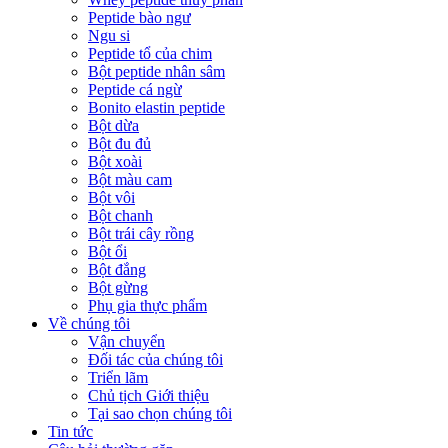
Peptide bào ngư
Ngu si
Peptide tổ của chim
Bột peptide nhân sâm
Peptide cá ngừ
Bonito elastin peptide
Bột dừa
Bột đu đủ
Bột xoài
Bột màu cam
Bột vôi
Bột chanh
Bột trái cây rồng
Bột ổi
Bột đắng
Bột gừng
Phụ gia thực phẩm
Về chúng tôi
Vận chuyển
Đối tác của chúng tôi
Triển lãm
Chủ tịch Giới thiệu
Tại sao chọn chúng tôi
Tin tức