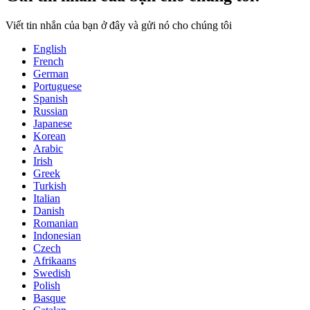
Viết tin nhắn của bạn ở đây và gửi nó cho chúng tôi
English
French
German
Portuguese
Spanish
Russian
Japanese
Korean
Arabic
Irish
Greek
Turkish
Italian
Danish
Romanian
Indonesian
Czech
Afrikaans
Swedish
Polish
Basque