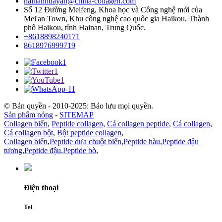
hainanhuayan@china-collagen.com
Số 12 Đường Meifeng, Khoa học và Công nghệ mới của
Mei'an Town, Khu công nghệ cao quốc gia Haikou, Thành
phố Haikou, tỉnh Hainan, Trung Quốc.
+8618898240171
8618976999719
© Bản quyền - 2010-2025: Bảo lưu mọi quyền.
Sản phẩm nóng
-
SITEMAP
Collagen biển
,
Peptide collagen
,
Cá collagen peptide
,
Cá collagen
,
Cá collagen bột
,
Bột peptide collagen
,
Collagen biển
,
Peptide dưa chuột biển
,
Peptide hàu
,
Peptide đậu
tương
,
Peptide đậu
,
Peptide bò
,
Điện thoại
Tel