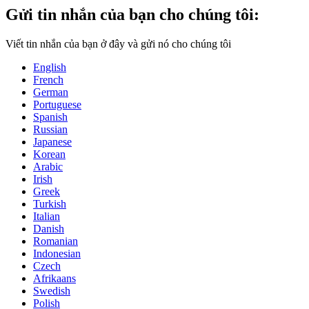
Gửi tin nhắn của bạn cho chúng tôi:
Viết tin nhắn của bạn ở đây và gửi nó cho chúng tôi
English
French
German
Portuguese
Spanish
Russian
Japanese
Korean
Arabic
Irish
Greek
Turkish
Italian
Danish
Romanian
Indonesian
Czech
Afrikaans
Swedish
Polish