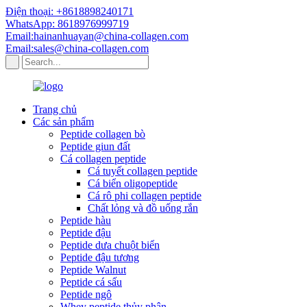
Điện thoại: +8618898240171
WhatsApp: 8618976999719
Email:hainanhuayan@china-collagen.com
Email:sales@china-collagen.com
Trang chủ
Các sản phẩm
Peptide collagen bò
Peptide giun đất
Cá collagen peptide
Cá tuyết collagen peptide
Cá biển oligopeptide
Cá rô phi collagen peptide
Chất lỏng và đồ uống rắn
Peptide hàu
Peptide đậu
Peptide dưa chuột biển
Peptide đậu tương
Peptide Walnut
Peptide cá sấu
Peptide ngô
Whey peptide thủy phân