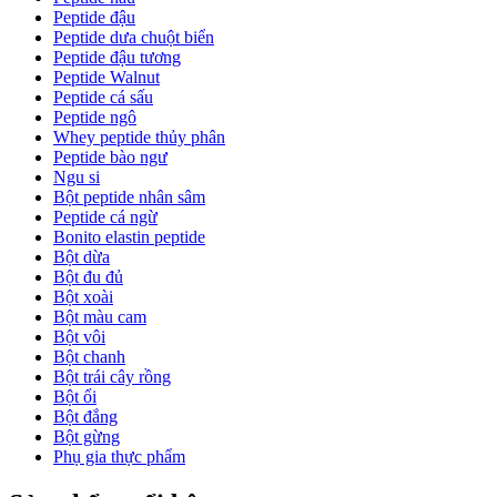
Peptide đậu
Peptide dưa chuột biển
Peptide đậu tương
Peptide Walnut
Peptide cá sấu
Peptide ngô
Whey peptide thủy phân
Peptide bào ngư
Ngu si
Bột peptide nhân sâm
Peptide cá ngừ
Bonito elastin peptide
Bột dừa
Bột đu đủ
Bột xoài
Bột màu cam
Bột vôi
Bột chanh
Bột trái cây rồng
Bột ổi
Bột đắng
Bột gừng
Phụ gia thực phẩm