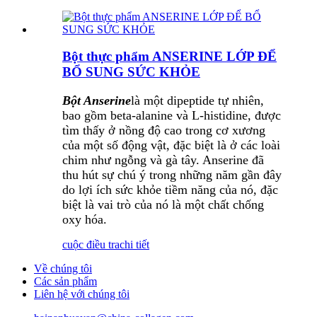
Bột thực phẩm ANSERINE LỚP ĐỂ
BỔ SUNG SỨC KHỎE
Bột Anserine
là một dipeptide tự nhiên,
bao gồm beta-alanine và L-histidine, được
tìm thấy ở nồng độ cao trong cơ xương
của một số động vật, đặc biệt là ở các loài
chim như ngỗng và gà tây. Anserine đã
thu hút sự chú ý trong những năm gần đây
do lợi ích sức khỏe tiềm năng của nó, đặc
biệt là vai trò của nó là một chất chống
oxy hóa.
cuộc điều tra
chi tiết
Về chúng tôi
Các sản phẩm
Liên hệ với chúng tôi