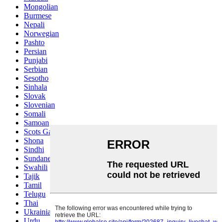
Mongolian
Burmese
Nepali
Norwegian
Pashto
Persian
Punjabi
Serbian
Sesotho
Sinhala
Slovak
Slovenian
Somali
Samoan
Scots Gaelic
Shona
Sindhi
Sundanese
Swahili
Tajik
Tamil
Telugu
Thai
Ukrainian
Urdu