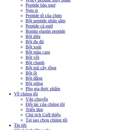
Peptide bào ngư
Ngu si
Peptide tổ của chim
Bột peptide nhân sâm
Peptide cá ngừ
Bonito elastin peptide
Bột dừa
Bột đu đủ
Bột xoài
Bột màu cam
Bột vôi
Bột chanh
Bột trái cây rồng
Bột ổi
Bột đắng
Bột gừng
Phụ gia thực phẩm
Về chúng tôi
Vận chuyển
Đối tác của chúng tôi
Triển lãm
Chủ tịch Giới thiệu
Tại sao chọn chúng tôi
Tin tức