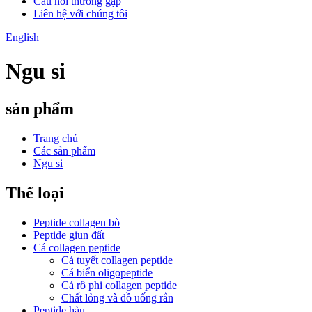
Câu hỏi thường gặp
Liên hệ với chúng tôi
English
Ngu si
sản phẩm
Trang chủ
Các sản phẩm
Ngu si
Thể loại
Peptide collagen bò
Peptide giun đất
Cá collagen peptide
Cá tuyết collagen peptide
Cá biển oligopeptide
Cá rô phi collagen peptide
Chất lỏng và đồ uống rắn
Peptide hàu