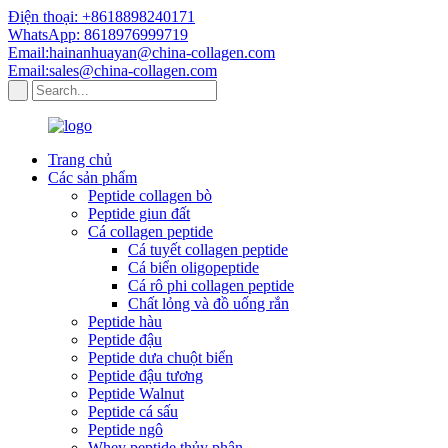
Điện thoại: +8618898240171
WhatsApp: 8618976999719
Email:hainanhuayan@china-collagen.com
Email:sales@china-collagen.com
Trang chủ
Các sản phẩm
Peptide collagen bò
Peptide giun đất
Cá collagen peptide
Cá tuyết collagen peptide
Cá biển oligopeptide
Cá rô phi collagen peptide
Chất lỏng và đồ uống rắn
Peptide hàu
Peptide đậu
Peptide dưa chuột biển
Peptide đậu tương
Peptide Walnut
Peptide cá sấu
Peptide ngô
Whey peptide thủy phân