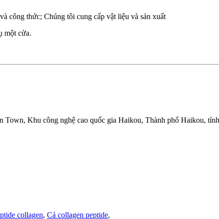
 công thức; Chúng tôi cung cấp vật liệu và sản xuất
ụ một cửa.
 Town, Khu công nghệ cao quốc gia Haikou, Thành phố Haikou, tỉnh
ptide collagen
,
Cá collagen peptide
,