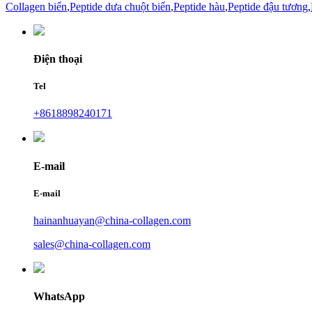
Collagen biển
,
Peptide dưa chuột biển
,
Peptide hàu
,
Peptide đậu tương
,
Điện thoại
Tel
+8618898240171
E-mail
E-mail
hainanhuayan@china-collagen.com
sales@china-collagen.com
WhatsApp