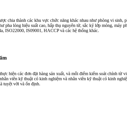
được chia thành các khu vực chức năng khác nhau như phòng vi sinh, p
 pha lỏng hiệu suất cao, hấp thụ nguyên tử, sắc ký lớp mỏng, máy phân 
ala, ISO22000, IS09001, HACCP và các hệ thống khác.
hẩm
hực hiện các đơn đặt hàng sản xuất, và mỗi điểm kiểm soát chính từ việ
 nhân viên kỹ thuật có kinh nghiệm và nhân viên kỹ thuật có kinh nghi
à tuyệt vời và ổn định.