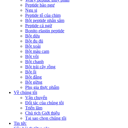
Peptide bào ngư
Ngu si
Peptide tổ của chim
Bột peptide nhân sâm
Peptide cá ngừ
Bonito elastin peptide
Bột dừa
Bột đu đủ
Bột xoài
Bột màu cam
Bột vôi
Bột chanh
Bột trái cây rồng
Bột ổi
Bột đắng
Bột gừng
Phụ gia thực phẩm
Về chúng tôi
Vận chuyển
Đối tác của chúng tôi
Triển lãm
Chủ tịch Giới thiệu
Tại sao chọn chúng tôi
Tin tức