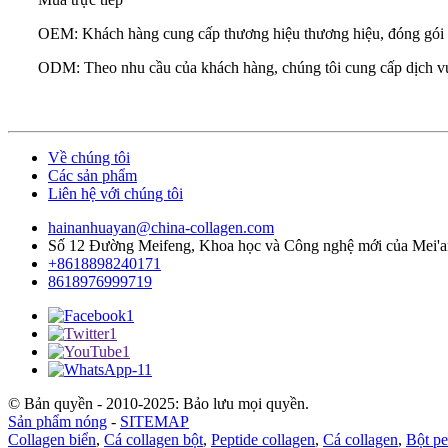
OEM: Khách hàng cung cấp thương hiệu thương hiệu, đóng gói và
ODM: Theo nhu cầu của khách hàng, chúng tôi cung cấp dịch v
Về chúng tôi
Các sản phẩm
Liên hệ với chúng tôi
hainanhuayan@china-collagen.com
Số 12 Đường Meifeng, Khoa học và Công nghệ mới của Mei'an
+8618898240171
8618976999719
© Bản quyền - 2010-2025: Bảo lưu mọi quyền.
Sản phẩm nóng
-
SITEMAP
Collagen biển
,
Cá collagen bột
,
Peptide collagen
,
Cá collagen
,
Bột pe