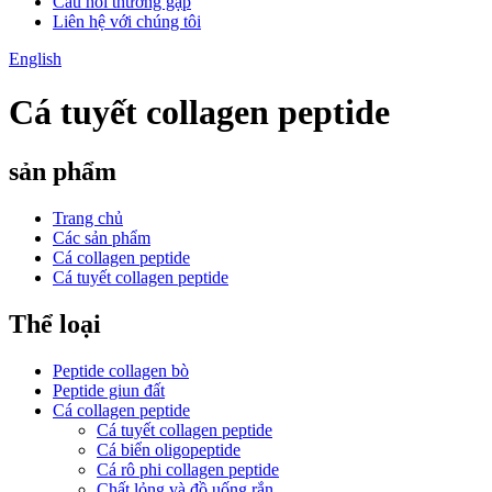
Câu hỏi thường gặp
Liên hệ với chúng tôi
English
Cá tuyết collagen peptide
sản phẩm
Trang chủ
Các sản phẩm
Cá collagen peptide
Cá tuyết collagen peptide
Thể loại
Peptide collagen bò
Peptide giun đất
Cá collagen peptide
Cá tuyết collagen peptide
Cá biển oligopeptide
Cá rô phi collagen peptide
Chất lỏng và đồ uống rắn