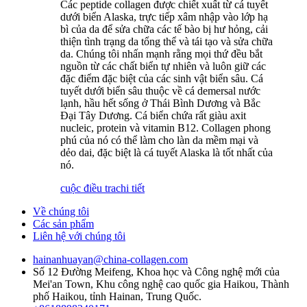
Các peptide collagen được chiết xuất từ ​​cá tuyết
dưới biển Alaska, trực tiếp xâm nhập vào lớp hạ
bì của da để sửa chữa các tế bào bị hư hỏng, cải
thiện tình trạng da tổng thể và tái tạo và sửa chữa
da. Chúng tôi nhấn mạnh rằng mọi thứ đều bắt
nguồn từ các chất biển tự nhiên và luôn giữ các
đặc điểm đặc biệt của các sinh vật biển sâu. Cá
tuyết dưới biển sâu thuộc về cá demersal nước
lạnh, hầu hết sống ở Thái Bình Dương và Bắc
Đại Tây Dương. Cá biển chứa rất giàu axit
nucleic, protein và vitamin B12. Collagen phong
phú của nó có thể làm cho làn da mềm mại và
dẻo dai, đặc biệt là cá tuyết Alaska là tốt nhất của
nó.
cuộc điều tra
chi tiết
Về chúng tôi
Các sản phẩm
Liên hệ với chúng tôi
hainanhuayan@china-collagen.com
Số 12 Đường Meifeng, Khoa học và Công nghệ mới của
Mei'an Town, Khu công nghệ cao quốc gia Haikou, Thành
phố Haikou, tỉnh Hainan, Trung Quốc.