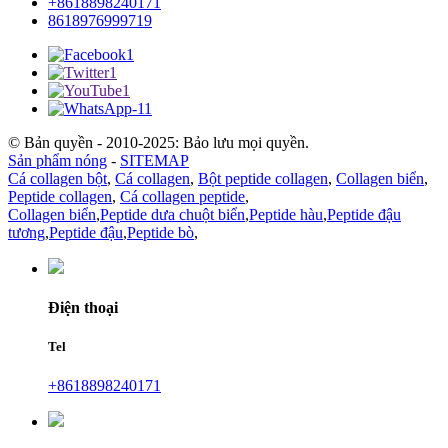
+8618898240171
8618976999719
© Bản quyền - 2010-2025: Bảo lưu mọi quyền.
Sản phẩm nóng
-
SITEMAP
Cá collagen bột
,
Cá collagen
,
Bột peptide collagen
,
Collagen biển
,
Peptide collagen
,
Cá collagen peptide
,
Collagen biển
,
Peptide dưa chuột biển
,
Peptide hàu
,
Peptide đậu
tương
,
Peptide đậu
,
Peptide bò
,
Điện thoại
Tel
+8618898240171