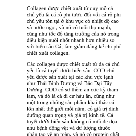
Collagen được chiết xuất từ ​​quy mô cá
chủ yếu là cá rô phi tươi, đối với cá rô phi
chủ yếu tồn tại ở khu vực có nhiệt độ cao
và nước ngọt, và nó có tuổi thọ mạnh,
cũng như tốc độ tăng trưởng của nó trong
điều kiện nuôi nhốt nhanh hơn nhiều so
với biển sâu Cá, làm giảm đáng kể chi phí
chiết xuất collagen.
Các collagen được chiết xuất từ ​​da cá chủ
yếu là cá tuyết dưới biển sâu. COD chủ
yếu được sản xuất tại các khu vực lạnh
như Thái Bình Dương và Bắc Đại Tây
Dương. COD có sự thèm ăn cực kỳ tham
lam, và đó là cá di cư háu ăn, cũng như
một trong những sản phẩm khai thác cá
lớn nhất thế giới mỗi năm, có giá trị dinh
dưỡng quan trọng và giá trị kinh tế. Cá
tuyết dưới biển sâu không có mối đe dọa
như bệnh động vật và dư lượng thuốc
nhân tạo về an toàn, và nó có protein chất