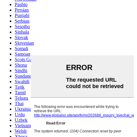
Pashto
Persian
Punjabi
Serbian
Sesotho
Sinhala
Slovak
Slovenian
Somali
Samoan
Scots Gaelic
Shona
Sindhi
Sundanese
Swahili
Tajik
Tamil
Telugu
Thai
Ukrainian
Urdu
Uzbek
Vietnamese
Welsh
Xhosa