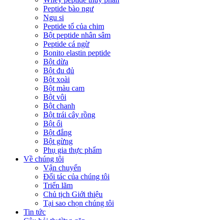
Peptide bào ngư
Ngu si
Peptide tổ của chim
Bột peptide nhân sâm
Peptide cá ngừ
Bonito elastin peptide
Bột dừa
Bột đu đủ
Bột xoài
Bột màu cam
Bột vôi
Bột chanh
Bột trái cây rồng
Bột ổi
Bột đắng
Bột gừng
Phụ gia thực phẩm
Về chúng tôi
Vận chuyển
Đối tác của chúng tôi
Triển lãm
Chủ tịch Giới thiệu
Tại sao chọn chúng tôi
Tin tức