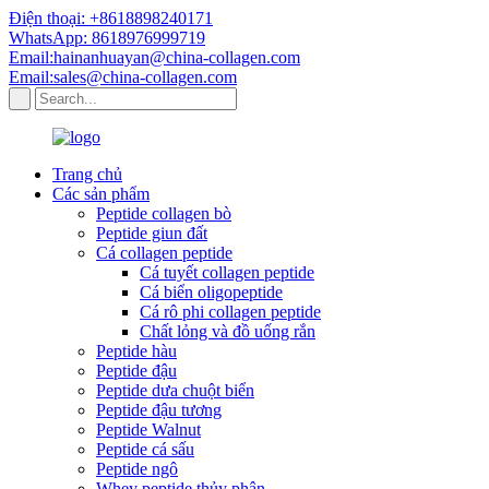
Điện thoại: +8618898240171
WhatsApp: 8618976999719
Email:hainanhuayan@china-collagen.com
Email:sales@china-collagen.com
Trang chủ
Các sản phẩm
Peptide collagen bò
Peptide giun đất
Cá collagen peptide
Cá tuyết collagen peptide
Cá biển oligopeptide
Cá rô phi collagen peptide
Chất lỏng và đồ uống rắn
Peptide hàu
Peptide đậu
Peptide dưa chuột biển
Peptide đậu tương
Peptide Walnut
Peptide cá sấu
Peptide ngô
Whey peptide thủy phân