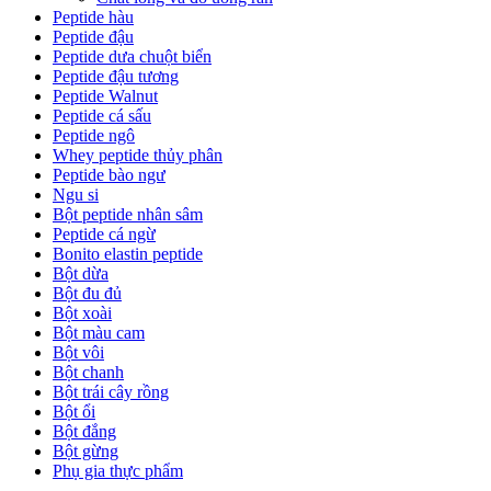
Peptide hàu
Peptide đậu
Peptide dưa chuột biển
Peptide đậu tương
Peptide Walnut
Peptide cá sấu
Peptide ngô
Whey peptide thủy phân
Peptide bào ngư
Ngu si
Bột peptide nhân sâm
Peptide cá ngừ
Bonito elastin peptide
Bột dừa
Bột đu đủ
Bột xoài
Bột màu cam
Bột vôi
Bột chanh
Bột trái cây rồng
Bột ổi
Bột đắng
Bột gừng
Phụ gia thực phẩm