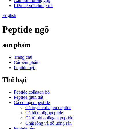
Câu hỏi thường gặp
Liên hệ với chúng tôi
English
Peptide ngô
sản phẩm
Trang chủ
Các sản phẩm
Peptide ngô
Thể loại
Peptide collagen bò
Peptide giun đất
Cá collagen peptide
Cá tuyết collagen peptide
Cá biển oligopeptide
Cá rô phi collagen peptide
Chất lỏng và đồ uống rắn
Peptide hàu