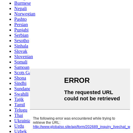
Burmese
Nepali
Norwegian
Pashto
Persian
Punjabi
Serbian
Sesotho
Sinhala
Slovak
Slovenian
Somali
Samoan
Scots Gaelic
Shona
Sindhi
Sundanese
Swahili
Tajik
Tamil
Telugu
Thai
Ukrainian
Urdu
Uzbek