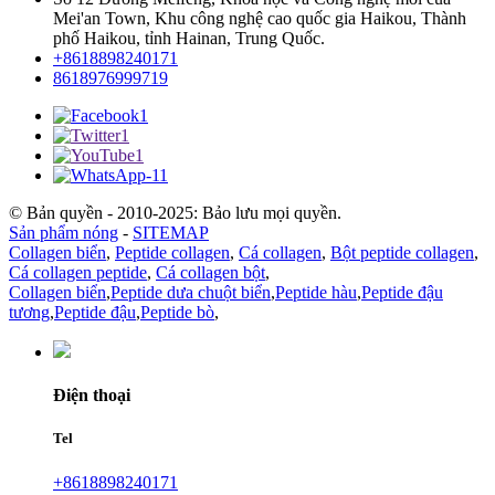
Mei'an Town, Khu công nghệ cao quốc gia Haikou, Thành
phố Haikou, tỉnh Hainan, Trung Quốc.
+8618898240171
8618976999719
© Bản quyền - 2010-2025: Bảo lưu mọi quyền.
Sản phẩm nóng
-
SITEMAP
Collagen biển
,
Peptide collagen
,
Cá collagen
,
Bột peptide collagen
,
Cá collagen peptide
,
Cá collagen bột
,
Collagen biển
,
Peptide dưa chuột biển
,
Peptide hàu
,
Peptide đậu
tương
,
Peptide đậu
,
Peptide bò
,
Điện thoại
Tel
+8618898240171