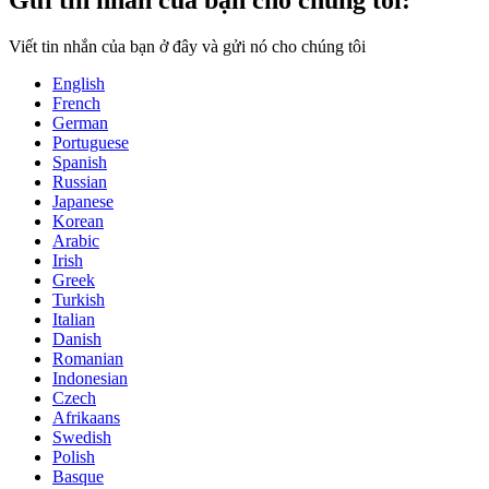
Gửi tin nhắn của bạn cho chúng tôi:
Viết tin nhắn của bạn ở đây và gửi nó cho chúng tôi
English
French
German
Portuguese
Spanish
Russian
Japanese
Korean
Arabic
Irish
Greek
Turkish
Italian
Danish
Romanian
Indonesian
Czech
Afrikaans
Swedish
Polish
Basque