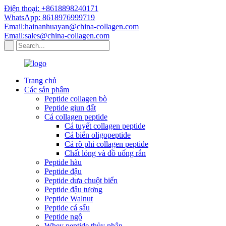
Điện thoại: +8618898240171
WhatsApp: 8618976999719
Email:hainanhuayan@china-collagen.com
Email:sales@china-collagen.com
Trang chủ
Các sản phẩm
Peptide collagen bò
Peptide giun đất
Cá collagen peptide
Cá tuyết collagen peptide
Cá biển oligopeptide
Cá rô phi collagen peptide
Chất lỏng và đồ uống rắn
Peptide hàu
Peptide đậu
Peptide dưa chuột biển
Peptide đậu tương
Peptide Walnut
Peptide cá sấu
Peptide ngô
Whey peptide thủy phân