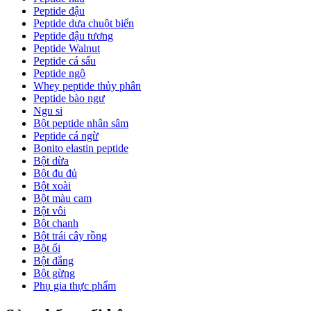
Peptide đậu
Peptide dưa chuột biển
Peptide đậu tương
Peptide Walnut
Peptide cá sấu
Peptide ngô
Whey peptide thủy phân
Peptide bào ngư
Ngu si
Bột peptide nhân sâm
Peptide cá ngừ
Bonito elastin peptide
Bột dừa
Bột đu đủ
Bột xoài
Bột màu cam
Bột vôi
Bột chanh
Bột trái cây rồng
Bột ổi
Bột đắng
Bột gừng
Phụ gia thực phẩm