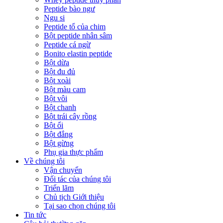
Peptide bào ngư
Ngu si
Peptide tổ của chim
Bột peptide nhân sâm
Peptide cá ngừ
Bonito elastin peptide
Bột dừa
Bột đu đủ
Bột xoài
Bột màu cam
Bột vôi
Bột chanh
Bột trái cây rồng
Bột ổi
Bột đắng
Bột gừng
Phụ gia thực phẩm
Về chúng tôi
Vận chuyển
Đối tác của chúng tôi
Triển lãm
Chủ tịch Giới thiệu
Tại sao chọn chúng tôi
Tin tức