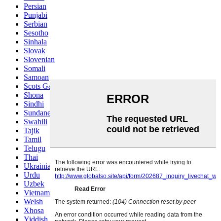
Persian
Punjabi
Serbian
Sesotho
Sinhala
Slovak
Slovenian
Somali
Samoan
Scots Gaelic
Shona
Sindhi
Sundanese
Swahili
Tajik
Tamil
Telugu
Thai
Ukrainian
Urdu
Uzbek
Vietnamese
Welsh
Xhosa
Yiddish