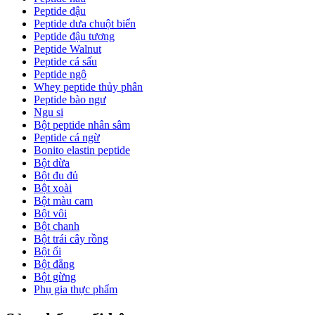
Peptide đậu
Peptide dưa chuột biển
Peptide đậu tương
Peptide Walnut
Peptide cá sấu
Peptide ngô
Whey peptide thủy phân
Peptide bào ngư
Ngu si
Bột peptide nhân sâm
Peptide cá ngừ
Bonito elastin peptide
Bột dừa
Bột đu đủ
Bột xoài
Bột màu cam
Bột vôi
Bột chanh
Bột trái cây rồng
Bột ổi
Bột đắng
Bột gừng
Phụ gia thực phẩm