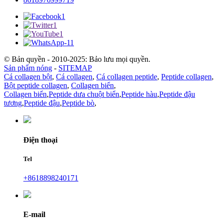
© Bản quyền - 2010-2025: Bảo lưu mọi quyền.
Sản phẩm nóng
-
SITEMAP
Cá collagen bột
,
Cá collagen
,
Cá collagen peptide
,
Peptide collagen
,
Bột peptide collagen
,
Collagen biển
,
Collagen biển
,
Peptide dưa chuột biển
,
Peptide hàu
,
Peptide đậu
tương
,
Peptide đậu
,
Peptide bò
,
Điện thoại
Tel
+8618898240171
E-mail