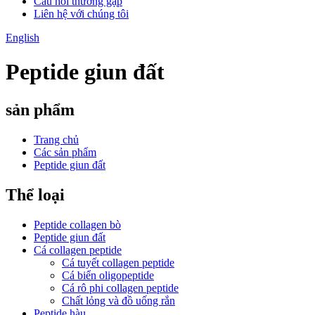
Câu hỏi thường gặp
Liên hệ với chúng tôi
English
Peptide giun đất
sản phẩm
Trang chủ
Các sản phẩm
Peptide giun đất
Thể loại
Peptide collagen bò
Peptide giun đất
Cá collagen peptide
Cá tuyết collagen peptide
Cá biển oligopeptide
Cá rô phi collagen peptide
Chất lỏng và đồ uống rắn
Peptide hàu