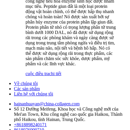
công nghệ tiêu hóa enzyme sinh học được nhắm
mục tiêu. Peptide giun đất là một loại protein
động vật hoàn chỉnh, có thể được hấp thụ nhanh
chóng và hoàn toàn! Nó được sản xuất bởi sự
phân hủy enzyme của protein phân lập giun đất.
Protein phân tử nhỏ có trọng lượng phân tử trung
bình dưới 1000 DAL, nó đã được sử dụng rộng
rãi trong các phòng khám và ngày càng được sử
dụng trong trung tâm phòng ngừa và điều trị tim,
mạch máu não, nội tiết và bệnh hô hấp. Nó có
thể được sử dụng rộng rãi trong thực phẩm, các
sản phẩm chăm sóc sức khỏe, dược phẩm, mỹ
phẩm và các lĩnh vực khác.
cuộc điều tra
chi tiết
Về chúng tôi
Các sản phẩm
Liên hệ với chúng tôi
hainanhuayan@china-collagen.com
Số 12 Đường Meifeng, Khoa học và Công nghệ mới của
Mei'an Town, Khu công nghệ cao quốc gia Haikou, Thành
phố Haikou, tỉnh Hainan, Trung Quốc.
+8618898240171
8618976999719