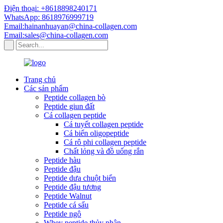
Điện thoại: +8618898240171
WhatsApp: 8618976999719
Email:hainanhuayan@china-collagen.com
Email:sales@china-collagen.com
Trang chủ
Các sản phẩm
Peptide collagen bò
Peptide giun đất
Cá collagen peptide
Cá tuyết collagen peptide
Cá biển oligopeptide
Cá rô phi collagen peptide
Chất lỏng và đồ uống rắn
Peptide hàu
Peptide đậu
Peptide dưa chuột biển
Peptide đậu tương
Peptide Walnut
Peptide cá sấu
Peptide ngô
Whey peptide thủy phân