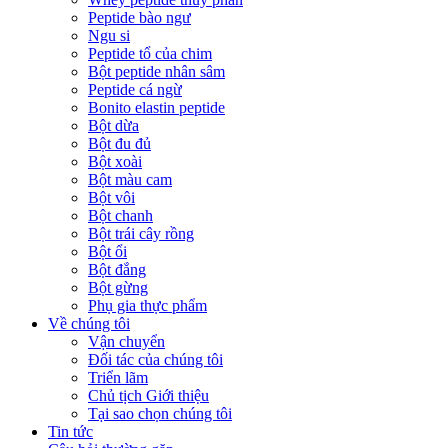
Peptide bào ngư
Ngu si
Peptide tổ của chim
Bột peptide nhân sâm
Peptide cá ngừ
Bonito elastin peptide
Bột dừa
Bột đu đủ
Bột xoài
Bột màu cam
Bột vôi
Bột chanh
Bột trái cây rồng
Bột ổi
Bột đắng
Bột gừng
Phụ gia thực phẩm
Về chúng tôi
Vận chuyển
Đối tác của chúng tôi
Triển lãm
Chủ tịch Giới thiệu
Tại sao chọn chúng tôi
Tin tức