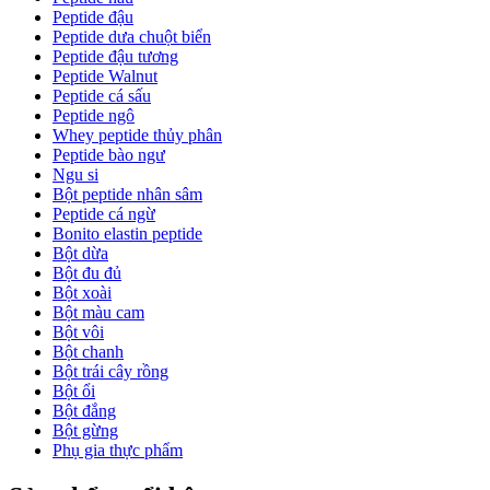
Peptide đậu
Peptide dưa chuột biển
Peptide đậu tương
Peptide Walnut
Peptide cá sấu
Peptide ngô
Whey peptide thủy phân
Peptide bào ngư
Ngu si
Bột peptide nhân sâm
Peptide cá ngừ
Bonito elastin peptide
Bột dừa
Bột đu đủ
Bột xoài
Bột màu cam
Bột vôi
Bột chanh
Bột trái cây rồng
Bột ổi
Bột đắng
Bột gừng
Phụ gia thực phẩm