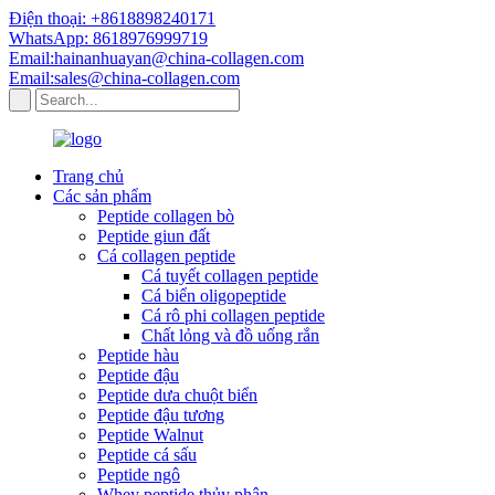
Điện thoại: +8618898240171
WhatsApp: 8618976999719
Email:hainanhuayan@china-collagen.com
Email:sales@china-collagen.com
Trang chủ
Các sản phẩm
Peptide collagen bò
Peptide giun đất
Cá collagen peptide
Cá tuyết collagen peptide
Cá biển oligopeptide
Cá rô phi collagen peptide
Chất lỏng và đồ uống rắn
Peptide hàu
Peptide đậu
Peptide dưa chuột biển
Peptide đậu tương
Peptide Walnut
Peptide cá sấu
Peptide ngô
Whey peptide thủy phân