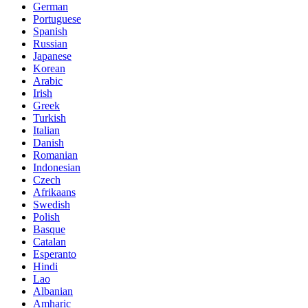
German
Portuguese
Spanish
Russian
Japanese
Korean
Arabic
Irish
Greek
Turkish
Italian
Danish
Romanian
Indonesian
Czech
Afrikaans
Swedish
Polish
Basque
Catalan
Esperanto
Hindi
Lao
Albanian
Amharic