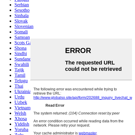
Serbian
Sesotho
Sinhala
Slovak
Slovenian
Somali
Samoan
Scots Gaelic
Shona
Sindhi
Sundanese
Swahili
Tajik
Tamil
Telugu
Thai
Ukrainian
Urdu
Uzbek
Vietnamese
Welsh
Xhosa
Yiddish
Yoruba
Zulu