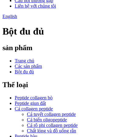
Câu hỏi thường gặp
Liên hệ với chúng tôi
English
Bột đu đủ
sản phẩm
Trang chủ
Các sản phẩm
Bột đu đủ
Thể loại
Peptide collagen bò
Peptide giun đất
Cá collagen peptide
Cá tuyết collagen peptide
Cá biển oligopeptide
Cá rô phi collagen peptide
Chất lỏng và đồ uống rắn
Peptide hàu