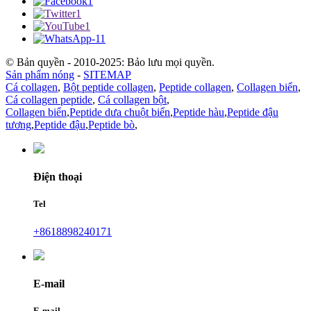
© Bản quyền - 2010-2025: Bảo lưu mọi quyền.
Sản phẩm nóng
-
SITEMAP
Cá collagen
,
Bột peptide collagen
,
Peptide collagen
,
Collagen biển
,
Cá collagen peptide
,
Cá collagen bột
,
Collagen biển
,
Peptide dưa chuột biển
,
Peptide hàu
,
Peptide đậu
tương
,
Peptide đậu
,
Peptide bò
,
Điện thoại
Tel
+8618898240171
E-mail
E-mail