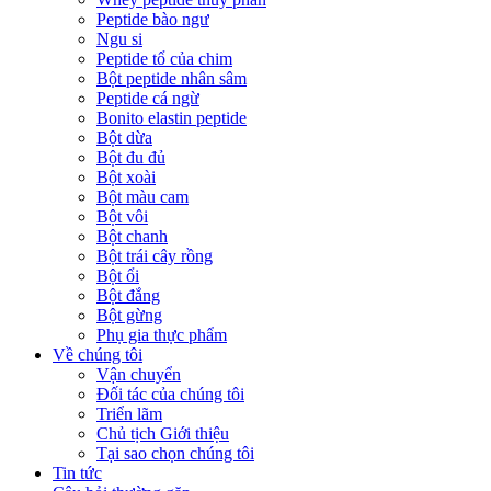
Peptide bào ngư
Ngu si
Peptide tổ của chim
Bột peptide nhân sâm
Peptide cá ngừ
Bonito elastin peptide
Bột dừa
Bột đu đủ
Bột xoài
Bột màu cam
Bột vôi
Bột chanh
Bột trái cây rồng
Bột ổi
Bột đắng
Bột gừng
Phụ gia thực phẩm
Về chúng tôi
Vận chuyển
Đối tác của chúng tôi
Triển lãm
Chủ tịch Giới thiệu
Tại sao chọn chúng tôi
Tin tức