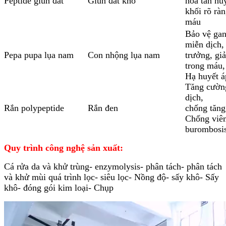
Peptide giun đất
Giun đất khô
hòa tan hu
khối rõ ràn
máu
Bảo vệ gan
miễn dịch,
Pepa pupa lụa nam
Con nhộng lụa nam
trưởng, g
trong máu,
Hạ huyết á
Tăng cườn
dịch,
Rắn polypeptide
Rắn đen
chống tăng
Chống viê
burombosi
Quy trình công nghệ sản xuất:
Cá rửa da và khử trùng- enzymolysis- phân tách- phân tách
và khử mùi quá trình lọc- siêu lọc- Nồng độ- sấy khô- Sấy
khô- đóng gói kim loại- Chụp