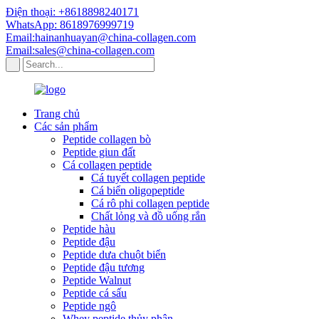
Điện thoại: +8618898240171
WhatsApp: 8618976999719
Email:hainanhuayan@china-collagen.com
Email:sales@china-collagen.com
Trang chủ
Các sản phẩm
Peptide collagen bò
Peptide giun đất
Cá collagen peptide
Cá tuyết collagen peptide
Cá biển oligopeptide
Cá rô phi collagen peptide
Chất lỏng và đồ uống rắn
Peptide hàu
Peptide đậu
Peptide dưa chuột biển
Peptide đậu tương
Peptide Walnut
Peptide cá sấu
Peptide ngô
Whey peptide thủy phân