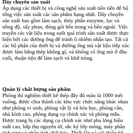
Dây chuyền sản xuất
Áp dụng các thiết bị và công nghệ sản xuất tiên tiến để hộ
tống việc sản xuất các sản phẩm hạng nhất. Dây chuyền
sản xuất bao gồm làm sạch, thủy phân enzyme, lọc và
nồng độ, sấy phun, đóng gói bên trong và bên ngoài. Việc
truyền các vật liệu trong suốt quá trình sản xuất được thực
hiện bởi các đường ống để tránh ô nhiễm nhân tạo. Tất cả
các bộ phận của thiết bị và đường ống mà vật liệu tiếp xúc
được làm bằng thép không gỉ, và không có ống mù ở đầu
cuối, thuận tiện để làm sạch và khử trùng.
Quản lý chất lượng sản phẩm
Phòng thí nghiệm thiết kế thép đầy đủ màu là 1000 mét
vuông, được chia thành các khu vực chức năng khác nhau
như phòng vi sinh, phòng vật lý và hóa học, phòng cân,
nhà kính cao, phòng dụng cụ chính xác và phòng mẫu.
Được trang bị các dụng cụ chính xác như pha lỏng hiệu
suất cao, hấp thụ nguyên tử, sắc ký lớp mỏng, máy phân
tích nitơ và phân tích chất béo. Thiết lập và cải thiện hệ