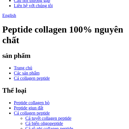
Câu hỏi thường gặp
Liên hệ với chúng tôi
English
Peptide collagen 100% nguyên
chất
sản phẩm
Trang chủ
Các sản phẩm
Cá collagen peptide
Thể loại
Peptide collagen bò
Peptide giun đất
Cá collagen peptide
Cá tuyết collagen peptide
Cá biển oligopeptide
Cá rô phi collagen peptide