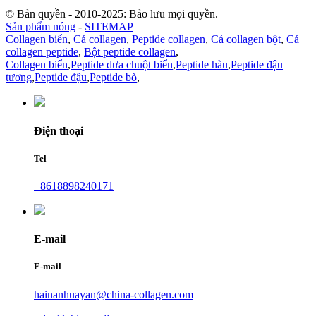
© Bản quyền - 2010-2025: Bảo lưu mọi quyền.
Sản phẩm nóng
-
SITEMAP
Collagen biển
,
Cá collagen
,
Peptide collagen
,
Cá collagen bột
,
Cá
collagen peptide
,
Bột peptide collagen
,
Collagen biển
,
Peptide dưa chuột biển
,
Peptide hàu
,
Peptide đậu
tương
,
Peptide đậu
,
Peptide bò
,
Điện thoại
Tel
+8618898240171
E-mail
E-mail
hainanhuayan@china-collagen.com