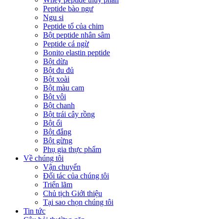
Peptide bào ngư
Ngu si
Peptide tổ của chim
Bột peptide nhân sâm
Peptide cá ngừ
Bonito elastin peptide
Bột dừa
Bột đu đủ
Bột xoài
Bột màu cam
Bột vôi
Bột chanh
Bột trái cây rồng
Bột ổi
Bột đắng
Bột gừng
Phụ gia thực phẩm
Về chúng tôi
Vận chuyển
Đối tác của chúng tôi
Triển lãm
Chủ tịch Giới thiệu
Tại sao chọn chúng tôi
Tin tức