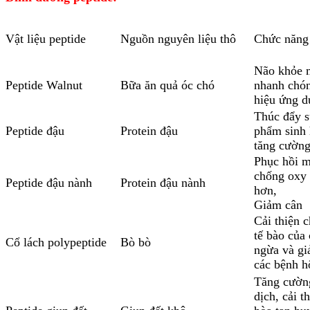
Vật liệu peptide
Nguồn nguyên liệu thô
Chức năng
Não khỏe 
Peptide Walnut
Bữa ăn quả óc chó
nhanh chón
hiệu ứng 
Thúc đẩy s
Peptide đậu
Protein đậu
phẩm sinh 
tăng cường
Phục hồi m
chống oxy 
Peptide đậu nành
Protein đậu nành
hơn,
Giảm cân
Cải thiện 
tế bào của
Cổ lách polypeptide
Bò bò
ngừa và gi
các bệnh h
Tăng cườn
dịch, cải t