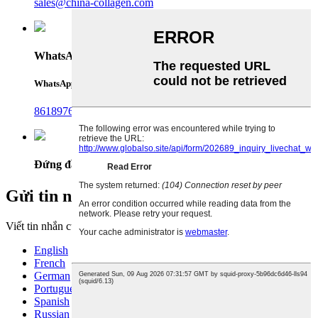
sales@china-collagen.com
WhatsApp
WhatsApp
8618976999719
Đứng đầu
Gửi tin nhắn của bạn cho chúng tôi:
Viết tin nhắn của bạn ở đây và gửi nó cho chúng tôi
English
French
German
Portuguese
Spanish
Russian