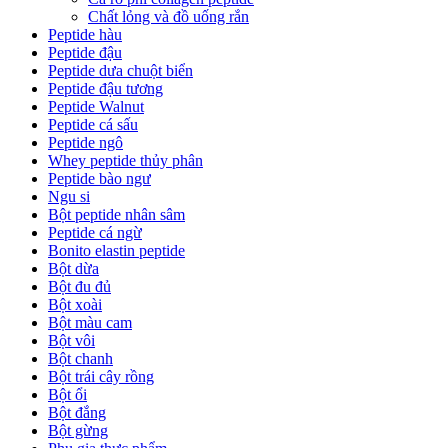
Chất lỏng và đồ uống rắn
Peptide hàu
Peptide đậu
Peptide dưa chuột biển
Peptide đậu tương
Peptide Walnut
Peptide cá sấu
Peptide ngô
Whey peptide thủy phân
Peptide bào ngư
Ngu si
Bột peptide nhân sâm
Peptide cá ngừ
Bonito elastin peptide
Bột dừa
Bột đu đủ
Bột xoài
Bột màu cam
Bột vôi
Bột chanh
Bột trái cây rồng
Bột ổi
Bột đắng
Bột gừng