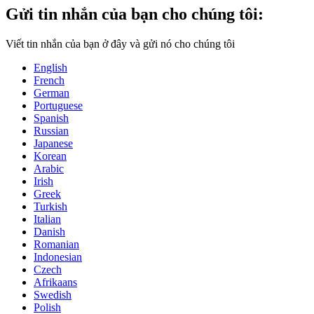
Gửi tin nhắn của bạn cho chúng tôi:
Viết tin nhắn của bạn ở đây và gửi nó cho chúng tôi
English
French
German
Portuguese
Spanish
Russian
Japanese
Korean
Arabic
Irish
Greek
Turkish
Italian
Danish
Romanian
Indonesian
Czech
Afrikaans
Swedish
Polish