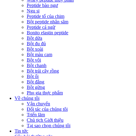
Peptide bào ngư
Ngu si
Peptide tổ của chim
Bột peptide nhân sâm
Peptide cá ngừ
Bonito elastin peptide
Bột dừa
Bột đu đủ
Bột xoài
Bột màu cam
Bột vôi
Bột chanh
Bột trái cây rồng
Bột ổi
Bột đắng
Bột gừng
Phụ gia thực phẩm
Về chúng tôi
Vận chuyển
Đối tác của chúng tôi
Triển lãm
Chủ tịch Giới thiệu
Tại sao chọn chúng tôi
Tin tức