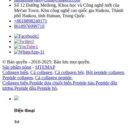
Số 12 Đường Meifeng, Khoa học và Công nghệ mới của
Mei'an Town, Khu công nghệ cao quốc gia Haikou, Thành
phố Haikou, tỉnh Hainan, Trung Quốc.
+8618898240171
8618976999719
© Bản quyền - 2010-2025: Bảo lưu mọi quyền.
Sản phẩm nóng
-
SITEMAP
Collagen biển
,
Cá collagen
,
Cá collagen bột
,
Bột peptide collagen
,
Peptide collagen
,
Cá collagen peptide
,
Collagen biển
,
Peptide dưa chuột biển
,
Peptide hàu
,
Peptide đậu
tương
,
Peptide đậu
,
Peptide bò
,
Điện thoại
Tel