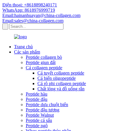
Điện thoại: +8618898240171
WhatsApp: 8618976999719
Email:hainanhuayan@china-collagen.com
Email:sales@china-collagen.com
Trang chủ
Các sản phẩm
Peptide collagen bò
Peptide giun đất
Cá collagen peptide
Cá tuyết collagen peptide
Cá biển oligopeptide
Cá rô phi collagen peptide
Chất lỏng và đồ uống rắn
Peptide hàu
Peptide đậu
Peptide dưa chuột biển
Peptide đậu tương
Peptide Walnut
Peptide cá sấu
Peptide ngô
Whey peptide thủy phân